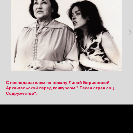
С преподавателем по вокалу Линой Борисовной
Архангельской перед конкурсом " Песен стран соц.
Содружества".